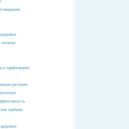
ы
я медицина
здоровье
 питание
ка и парфюмерия
енные растения
болезней
эффективность
ские приборы
здоровье