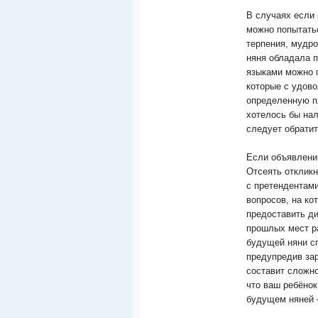
В случаях если 
можно попытатьс
терпения, мудро
няня обладала 
языками можно 
которые с удов
определенную пл
хотелось бы на
следует обратит
Если объявлений
Отсеять отклик
с претендентами
вопросов, на ко
предоставить д
прошлых мест ра
будущей няни сп
предупредив зар
составит сложно
что ваш ребёнок
будущем няней –