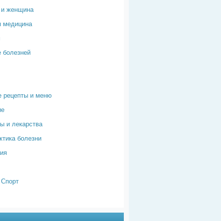
 и женщина
я медицина
м
 болезней
 рецепты и меню
ие
ы и лекарства
тика болезни
ия
 Спорт