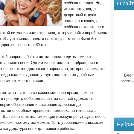
О сайт
ребёнка в садик. Но,
что делать, когда
декретный отпуск
подошёл к концу, а
ребёнка оставить не с
 этой ситуации является няня, которую найти порой очень
тобы устраивала всем и на которую, можно было бы
дорогое – своего ребёнка.
акой вопрос всё-таки встал перед родителями есть
ты поиска няни. Одним из них является обращение в
ное агентство домашнего персонала, которое занимается
Блог 
 вида кадров. Данная услуга является не дешёвым
красоты
но имеет много плюсов.
гентства – это ваше сэкономленное время, вам не
 и проводить собеседования, за вас всё сделают в
оверки образования и состояния здоровья до
естов способных проверить человека на готовность
и. Данные агентства, имеющие высокую репутацию, очень
именем, поэтому вы можете быть уверенными в высоком
Рубри
а кандидатуры няни для вашего ребёнка.