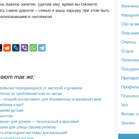
нь важное занятие, уделив ему, время вы сможете
Мужчина
ть самое дорогое – семью и вашу карьеру при этом быть
Народна
еализовавшимся человеком.
Обо все
Описание
Опросы
Отдых
Полезные
Похуден
тают так же:
Препарат
Профилак
привычек передающихся от матерей к дочерям
бенка по требованию или по часам
Психолог
– лучший ассортимент для беременных и кормящих мам
ебёнка и как?
Уют
ькими детьми
Фитнес и
ринства
мокат для дочери — безопасный и красивый
Шопинг
ушки для улицы своему ребенку
ть новогодние костюмы для малышей
о педиатра на дом