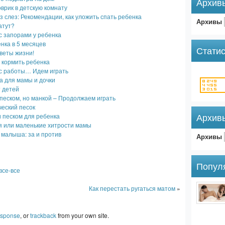
Архив
оврик в детскую комнату
з слез: Рекомендации, как уложить спать ребенка
Архивы
атут?
с запорами у ребенка
нка в 5 месяцев
Статис
веты жизни!
 кормить ребенка
с работы… Идем играть
а для мамы и дочки
 детей
песком, но манкой – Продолжаем играть
еский песок
и песком для ребенка
Архив
я или маленькие хитрости мамы
 малыша: за и против
Архивы
Попул
все-все
Как перестать ругаться матом
»
esponse
, or
trackback
from your own site.