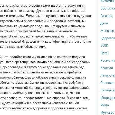
Витамин
вы не располагаете средствами на оплату услуг няни,
Восточна
я найти няню самому. Для этого вам нужно набраться
Гигиена
сти и смекалки. Если вам не нужно, чтобы ваша будущая
педагогическим образованием и владела иностранными
Дети
поискать кандидатуру среди ваших друзей и знакомых,
Женское 
ольствием присмотрели бы за вашим ребёнком за
ату. В случаях если такого человека нет, либо же вам
Здоровое
личие у вашей будущей няни квалификации в этом случае
ЗОЖ
ься к газетным объявлениям.
Йога
 нет, подайте сами и укажите ваши критерии подбора.
Космети
нувшихся претендентов можно при личном собеседовании
. До проведения такого собеседования составьте ряд
Красота
торые хотели бы получить ответы, также потребуйте
Лекарств
ипломы об имеющемся образовании и рекомендации из
Лечение 
боты, которые вы бы могли проверить. Потребуйте у
равки из местной больницы, об отсутствии заболеваний,
Личная 
анее о наличии у вас знакомых в больнице, что не
Медицин
сти проверить предоставленные справки. В связи с тем,
 будет находиться в постоянном контакте с вашей
Мода
 это обезопасит его здоровье и здоровье вашей семьи.
Мужское 