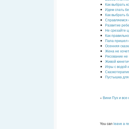
Как выбрать к
Идем спать бе
Как выбрать б
Справляемся 
Развитие ребе
Не срезайте ц
Как правильно
Папа пришел 
Осенняя сказк
Жена не хочет
Рисование не 
Живой кинетич
Игры с водой 
Сказкотерапи
Пустышка для
«
Вини Пух и все-
You can
leave a r