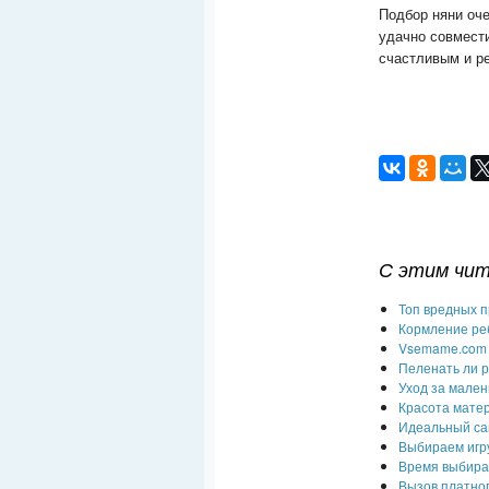
Подбор няни оче
удачно совмести
счастливым и р
С этим чи
Топ вредных 
Кормление ре
Vsemame.com 
Пеленать ли р
Уход за мален
Красота мате
Идеальный са
Выбираем игр
Время выбира
Вызов платног