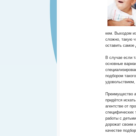
кем. Выходом из
сложно, такую ч
оставить самое 
В случае если т
основные вариан
специализирован
подбором такого
удовольствием, 
Преимущество а
придётся искать
агентстве от пр
специфических т
работы с детьм
дорожат своим 
качестве подбор