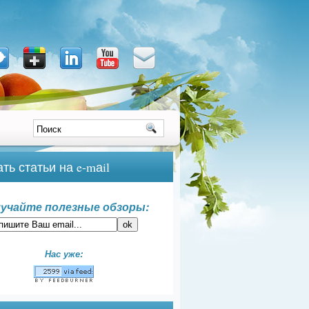
ть статьи на e-mаil
учайте полезные обзоры:
Нас уже: