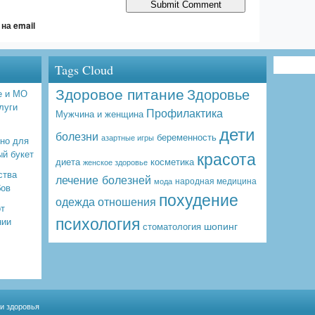
на email
Tags Cloud
Здоровое питание
Здоровье
е и МО
луги
Профилактика
Мужчина и женщина
дети
болезни
беременность
азартные игры
бно для
красота
ый букет
диета
косметика
женское здоровье
ства
лечение болезней
народная медицина
мода
бов
похудение
одежда
отношения
от
психология
нии
шопинг
стоматология
 и здоровья