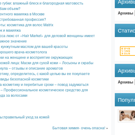
Архив
губки: влажный блеск и благородная матовость
убам объем?
Архивы
ентного макияжа в Москве
остребованная профессия?
ты: косметика для волос Matrix
Статис
к и макияжа
сса люкс от «Hair Market» для деловой женщины имеет
ажное значение
с кунжутным маслом для вашей красоты
орошего врача-косметолога
ики на женщине и восприятие окружающих
 кожей лица: Маски для сухой кожи – Лосьоны и скрабы
ула – отзывы и описание ароматов
Архив
тику, определитесь, с какой целью вы ее покупаете
виды безопасной косметики
Архивы
а косметику и перебитые сроки – повод задуматься
 – Профессиональное косметическое средство для
ода за волосами
Попул
ы:правильный уход за кожей
Бытовая химия- очень опасна!
»