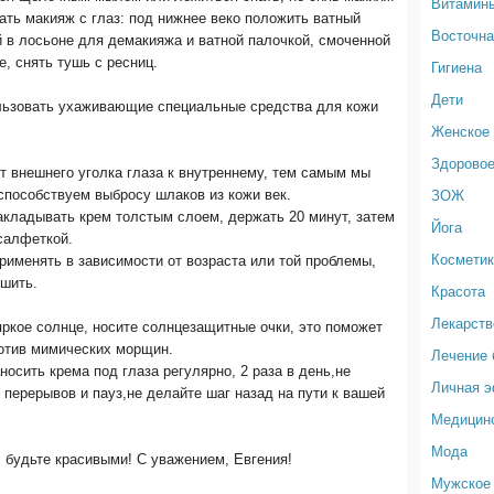
Витамин
ть макияж с глаз: под нижнее веко положить ватный
Восточна
 в лосьоне для демакияжа и ватной палочкой, смоченной
е, снять тушь с ресниц.
Гигиена
Дети
льзовать ухаживающие специальные средства для кожи
Женское 
Здоровое
т внешнего уголка глаза к внутреннему, тем самым мы
ЗОЖ
способствуем выбросу шлаков из кожи век.
акладывать крем толстым слоем, держать 20 минут, затем
Йога
салфеткой.
Космети
рименять в зависимости от возраста или той проблемы,
ешить.
Красота
Лекарств
яркое солнце, носите солнцезащитные очки, это поможет
ротив мимических морщин.
Лечение 
носить крема под глаза регулярно, 2 раза в день,не
Личная 
 перерывов и пауз,не делайте шаг назад на пути к вашей
Медицин
Мода
 будьте красивыми! С уважением, Евгения!
Мужское 