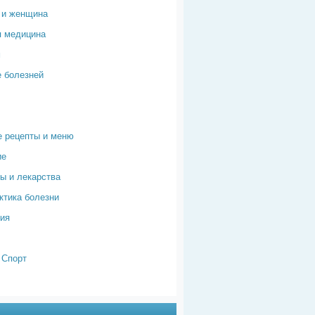
 и женщина
я медицина
м
 болезней
 рецепты и меню
ие
ы и лекарства
тика болезни
ия
 Спорт