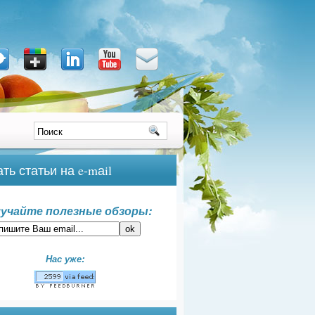
ть статьи на e-mаil
учайте полезные обзоры:
Нас уже: