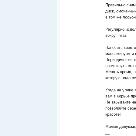
Правильно снима
диск, смоченный
в том же лосьон
Регулярно испо
вокруг глаз.
Наносить крем о
массажируем и 
Периодически н
промокнуть его 
Менять крема, п
которую надо р
Когда на улице 
вам в борьбе п
Не забывайте на
позволяйте себе
красоте!
Милые девушки,
__