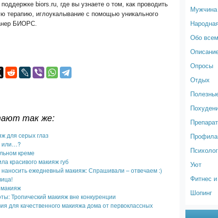
поддержке biors.ru, где вы узнаете о том, как проводить
Мужчина
ую терапию, иглоукалывание с помощью уникального
Народна
анер БИОРС.
Обо все
Описание
Опросы
Отдых
Полезные
Похуден
тают так же:
Препарат
ж для серых глаз
Профилак
ж или…?
Психолог
альном креме
ла красивого макияж губ
Уют
 наносить ежедневный макияж: Спрашивали – отвечаем :)
Фитнес и
лица!
 макияж
Шопинг
ты: Тропический макияж вне конкуренции
ия для качественного макияжа дома от первоклассных