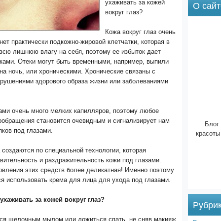
ухаживать за кожей
О сайт
вокруг глаз?
Кожа вокруг глаз очень
 нет практически подкожно-жировой клетчатки, которая в
всю лишнюю влагу на себя, поэтому ее избыток дает
еками. Отеки могут быть временными, например, выпили
на ночь, или хроническими. Хронические связаны с
рушениями здорового образа жизни или заболеваниями
ами очень много мелких капилляров, поэтому любое
ообращения становится очевидным и сигнализирует нам
Блог 
ков под глазами.
красоты
 создаются по специальной технологии, которая
вительность и раздражительность кожи под глазами.
овления этих средств более деликатная! Именно поэтому
я использовать крема для лица для ухода под глазами.
ухаживать за кожей вокруг глаз?
Рубри
ся щелочным мылом или ложиться спать, не сняв макияж