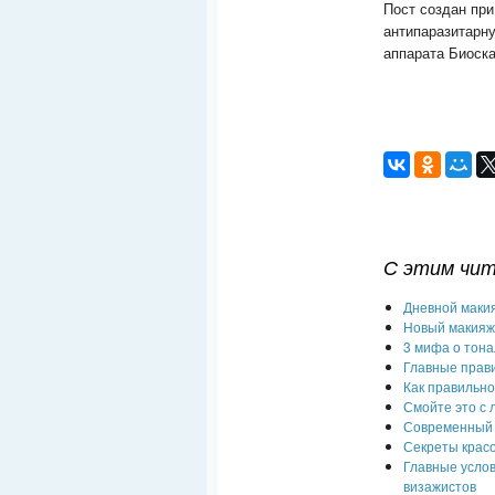
Пост создан при 
антипаразитарн
аппарата Биоск
С этим чи
Дневной макия
Новый макия
3 мифа о тон
Главные прави
Как правильно
Смойте это с 
Современный
Секреты красо
Главные услов
визажистов