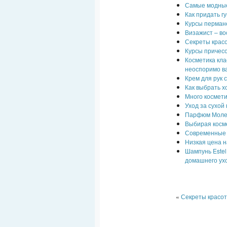
Самые модные 
Как придать г
Курсы перман
Визажист – в
Секреты красо
Курсы причесо
Косметика кла
неоспоримо в
Крем для рук 
Как выбрать х
Много космет
Уход за сухой
Парфюм Молек
Выбирая косме
Современные 
Низкая цена н
Шампунь Estel
домашнего ух
«
Секреты красот