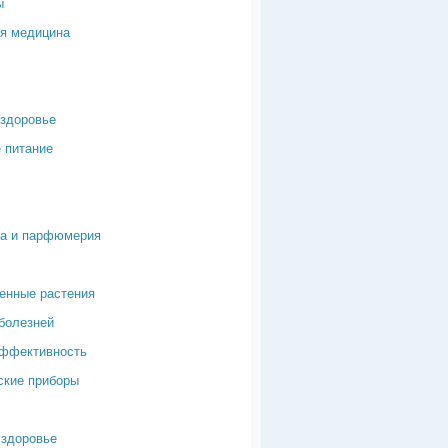
ы
я медицина
здоровье
 питание
ка и парфюмерия
енные растения
болезней
эффективность
ские приборы
здоровье