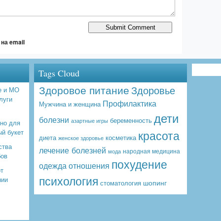
на email
Tags Cloud
Здоровое питание
Здоровье
е и МО
луги
Профилактика
Мужчина и женщина
дети
болезни
беременность
азартные игры
бно для
красота
ый букет
диета
косметика
женское здоровье
ства
лечение болезней
народная медицина
мода
бов
похудение
одежда
отношения
от
психология
нии
шопинг
стоматология