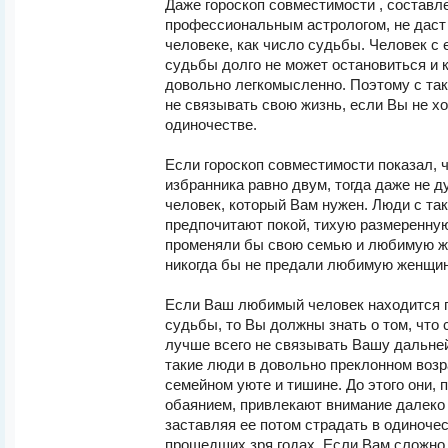
Даже гороскоп совместимости , составл
профессиональным астрологом, не даст
человеке, как число судьбы. Человек с
судьбы долго не может остановиться и 
довольно легкомысленно. Поэтому с та
не связывать свою жизнь, если Вы не хо
одиночестве.
Если гороскоп совместимости показал, 
избранника равно двум, тогда даже не д
человек, который Вам нужен. Люди с та
предпочитают покой, тихую размеренную
променяли бы свою семью и любимую ж
никогда бы не предали любимую женщин
Если Ваш любимый человек находится 
судьбы, то Вы должны знать о том, что 
лучше всего не связывать Вашу дальне
такие люди в довольно преклонном возр
семейном уюте и тишине. До этого они, 
обаянием, привлекают внимание далеко
заставляя ее потом страдать в одиночес
прошедших зря годах. Если Вам сложно