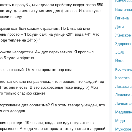
Витамин
алезть в прорубь, мы сделали пробежку вокруг озера 550
Восточна
астику, для чего я купил мяч для фитнеса. И такие уже
езли в воду.
Гигиена
Дети
первый шаг был самым страшным. Но Виталий мне
ень просто – “Посуди сам: на улице -20°, вода +4°. Что
Женское 
оде теплее на 24° :-) ”
Здоровое
ЗОЖ
божгла неподетски. Аж дух перехватило. Я проплыл
в 5 туда и обратно.
Йога
Космети
весь красный. От меня прям аж пар шел.
Красота
ело так сильно понравилось, что я решил, что каждый год
Лекарств
 так оно и есть. В это воскресенье тоже пойду :-) Мой
то только спасибо скажет!
Лечение 
Личная 
моржевание для организма? Я в этом твердо убежден, что
много доводов.
Медицин
Мода
ия проходит 19 января, когда все идут окунаться в
Мужское 
нормально. А когда человек просто так купается в ледяной