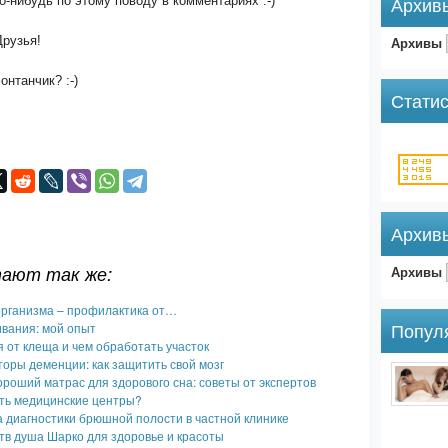
то-нибудь по этому поводу в комментариях :-)
Архив
Архивы
Друзья!
онтанчик? :-)
Статис
Архив
тают так же:
Архивы
организма – профилактика от…
Попул
ивания: мой опыт
я от клеща и чем обработать участок
оры деменции: как защитить свой мозг
ороший матрас для здорового сна: советы от экспертов
ть медицинские центры?
 диагностики брюшной полости в частной клинике
тв душа Шарко для здоровье и красоты