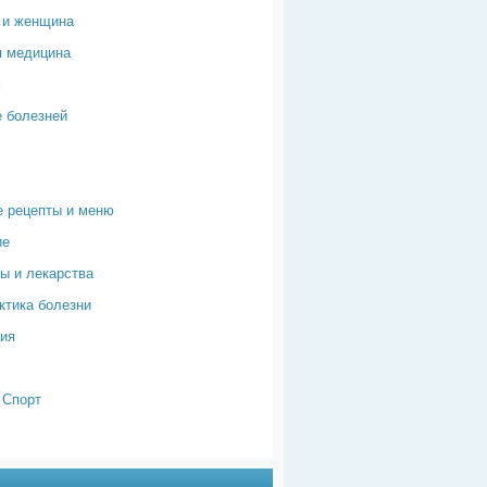
 и женщина
я медицина
м
 болезней
 рецепты и меню
ие
ы и лекарства
тика болезни
ия
 Спорт