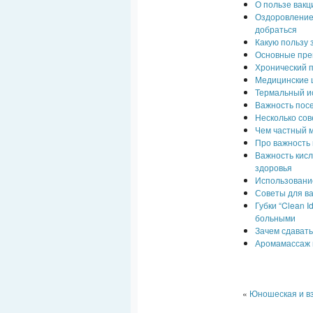
О пользе вакц
Оздоровление 
добраться
Какую пользу
Основные пре
Хронический 
Медицинские ц
Термальный ис
Важность пос
Несколько сов
Чем частный м
Про важность 
Важность кисл
здоровья
Использовани
Советы для в
Губки “Clean 
больными
Зачем сдават
Аромамассаж и
«
Юношеская и в