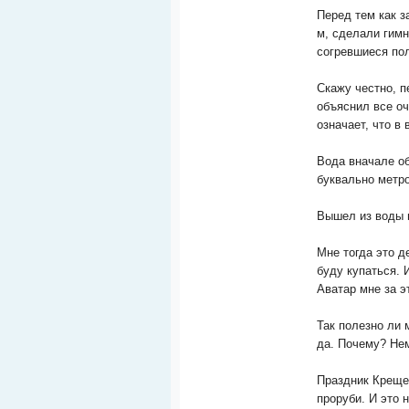
Перед тем как з
м, сделали гимн
согревшиеся пол
Скажу честно, 
объяснил все оч
означает, что в в
Вода вначале о
буквально метро
Вышел из воды 
Мне тогда это д
буду купаться. И
Аватар мне за э
Так полезно ли 
да. Почему? Не
Праздник Крещен
проруби. И это 