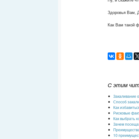
Ну, и скажите ч
Здоровья Вам, 
Как Вам такой ф
С этим чи
Закаливание 
Способ закал
Как избавитьс
Рисковые факт
Как выбрать х
Зачем посеща
Преимущества
10 преимущес