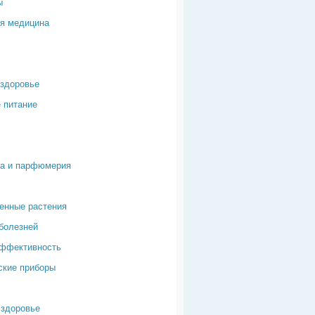
ы
я медицина
здоровье
 питание
ка и парфюмерия
енные растения
болезней
эффективность
ские приборы
здоровье