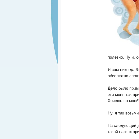
полезно. Ну и, с
Я сам никогда б
абсолютно спон
Дело было приме
это меня так при
Хочешь со мной
Ну, я так возьми
На следующий де
такой парк стар