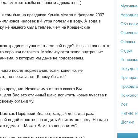
огда смотрят какбы не совсем адекватно ;-)
Мужчина
Народна
а я там был на празднике Кумба-Мелла в феврале 2007
миллионов человек в 4 утра полезли в воду. А вода в
Обо все
ажу не намного была теплее, чем на Крещенские
Описание
Опросы
кая традиция купания в ледяной воде? Я знаю точно, что
Отдых
то хорошая встряска. Мобилизуются такие внутренние
анизма, о которых мы даже не подозреваем.
Полезные
Похуден
о никто после моржевания, если, конечно, не
ть, не простывает. К чему бы это?
Препарат
Профилак
оро праздник. Независимо от того какого Вы
Психолог
, для Вас это отличный шанс испытать новые чувства и
своему организму.
Уют
Фитнес и
 Вам как Порфирий Иванов, каждый день два раза
ной водой и постоянно ходить босиком по снегу. Но один
Шопинг
это сделать. Может Вам это понравится?