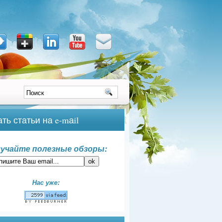
ть статьи на e-mаil
учайте полезные обзоры:
Нас уже: