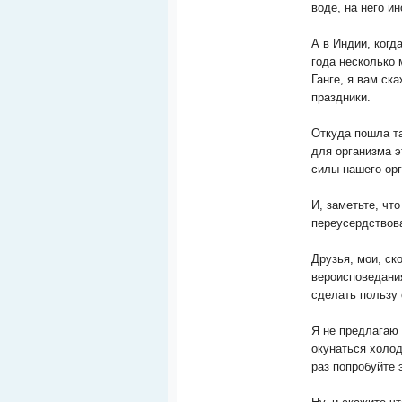
воде, на него ин
А в Индии, когд
года несколько 
Ганге, я вам ск
праздники.
Откуда пошла та
для организма э
силы нашего орг
И, заметьте, чт
переусердствова
Друзья, мои, ск
вероисповедания
сделать пользу 
Я не предлагаю
окунаться холод
раз попробуйте 