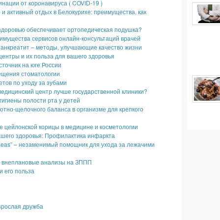
инации от коронавируса ( COVID-19 )
и активный отдых в Белокурихе: преимущества, как
 здоровью обеспечивает ортопедическая подушка?
имущества сервисов онлайн-консультаций врачей
панкреатит – методы, улучшающие качество жизни
ентры и их польза для вашего здоровья
точник на юге России
ещения стоматологии
етов по уходу за зубами
едицинский центр лучше государственной клиники?
гигиены полости рта у детей
отно-щелочного баланса в организме для крепкого
е цейлонской корицы в медицине и косметологии
ашего здоровья: Профилактика инфаркта
Ideas” – незаменимый помощник для ухода за лежачими
ь внеплановые анализы на ЗППП
 его польза
зрослая дружба