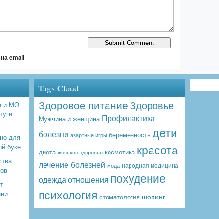
на email
Tags Cloud
Здоровое питание
Здоровье
е и МО
луги
Профилактика
Мужчина и женщина
дети
болезни
беременность
азартные игры
бно для
красота
ый букет
диета
косметика
женское здоровье
ства
лечение болезней
народная медицина
мода
бов
похудение
одежда
отношения
от
психология
нии
шопинг
стоматология