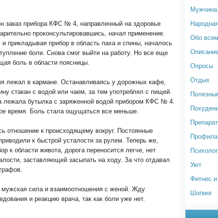
Мужчина
Народна
н заказ прибора КФС № 4, направленный на здоровье
арительно проконсультировавшись, начал применение.
Обо все
 и прикладывая прибор в область паха и спины, началось
Описание
тупление боли. Снова смог выйти на работу. Но все еще
щая боль в области поясницы.
Опросы
Отдых
мя лежал в кармане. Останавливаясь у дорожных кафе,
ину стакан с водой или чаем, за тем употреблял с пищей.
Полезные
а лежала бутылка с заряженной водой прибором КФС № 4.
Похуден
ое время. Боль стала ощущаться все меньше.
Препарат
сь отношение к происходящему вокруг. Постоянные
Профилак
риводили к быстрой усталости за рулем. Теперь же,
Психолог
ор к области живота, дорога переносится легче, нет
лости, заставляющей засыпать на ходу. За что отдавал
Уют
трафов.
Фитнес и
 мужская сила и взаимоотношения с женой. Жду
Шопинг
едования и реакцию врача, так как боли уже нет.