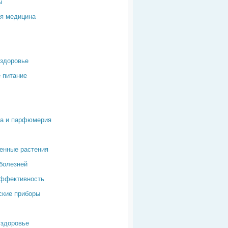
ы
я медицина
здоровье
 питание
ка и парфюмерия
енные растения
болезней
эффективность
ские приборы
здоровье