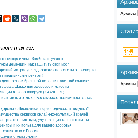
Архив
Архивы
Статис
тают так же:
я от клеща и чем обработать участок
оры деменции: как защитить свой мозг
ороший матрас для здорового сна: советы от экспертов
Архив
ть медицинские центры?
 диагностики брюшной полости в частной клинике
Архивы
тв душа Шарко для здоровье и красоты
инации от коронавируса ( COVID-19 )
и активный отдых в Белокурихе: преимущества, как
Попул
 здоровью обеспечивает ортопедическая подушка?
имущества сервисов онлайн-консультаций врачей
панкреатит – методы, улучшающие качество жизни
ентры и их польза для вашего здоровья
точник на юге России
ещения стоматологии