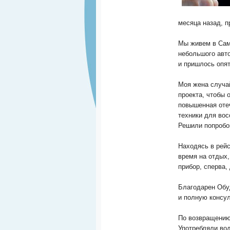
месяца назад, п
Мы живем в Сам
небольшого авто
и пришлось опят
Моя жена случай
проекта, чтобы 
повышенная отеч
техники для вос
Решили попробо
Находясь в рейс
время на отдых,
прибор, сперва,
Благодарен Обу
и полную консу
По возвращению
Употребляли вод