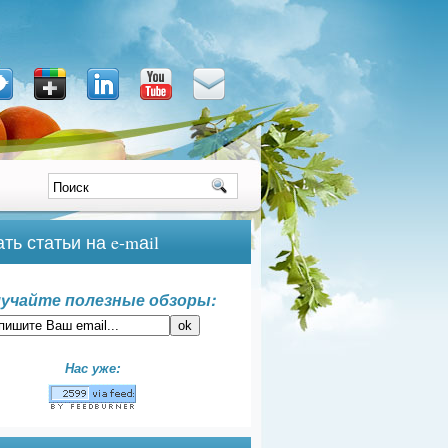
ть статьи на e-mаil
учайте полезные обзоры:
Нас уже: