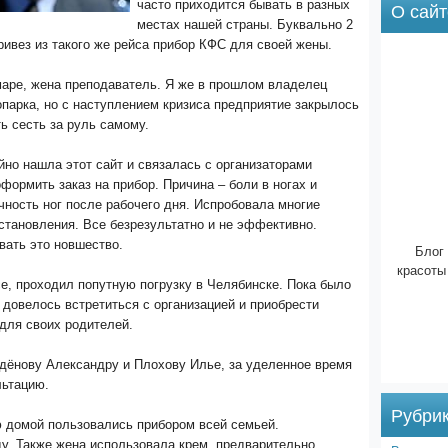
часто приходится бывать в разных
О сайт
местах нашей страны. Буквально 2
ривез из такого же рейса прибор КФС для своей жены.
аре, жена преподаватель. Я же в прошлом владелец
парка, но с наступлением кризиса предприятие закрылось
ь сесть за руль самому.
но нашла этот сайт и связалась с организаторами
оформить заказ на прибор. Причина – боли в ногах и
ность ног после рабочего дня. Испробовала многие
становления. Все безрезультатно и не эффективно.
вать это новшество.
Блог 
красоты
е, проходил попутную погрузку в Челябинске. Пока было
 довелось встретиться с организацией и приобрести
 для своих родителей.
дёнову Александру и Плохову Илье, за уделенное время
льтацию.
Рубри
 домой пользовались прибором всей семьей.
у. Также жена использовала крем, предварительно