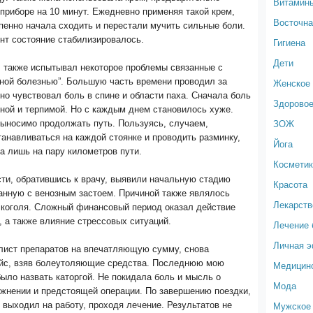
Витамин
 приборе на 10 минут. Ежедневно применяя такой крем,
Восточна
пенно начала сходить и перестали мучить сильные боли.
нт состояние стабилизировалось.
Гигиена
Дети
, также испытывал некоторое проблемы связанные с
ной болезнью”. Большую часть времени проводил за
Женское 
но чувствовал боль в спине и области паха. Сначала боль
Здоровое
ной и терпимой. Но с каждым днем становилось хуже.
ЗОЖ
выносимо продолжать путь. Пользуясь, случаем,
анавливаться на каждой стоянке и проводить разминку,
Йога
а лишь на пару километров пути.
Космети
сти, обратившись к врачу, выявили начальную стадию
Красота
анную с венозным застоем. Причиной также являлось
Лекарств
лкоголя. Сложный финансовый период оказал действие
, а также влияние стрессовых ситуаций.
Лечение 
Личная 
лист препаратов на впечатляющую сумму, снова
ейс, взяв болеутоляющие средства. Последнюю мою
Медицин
ыло назвать каторгой. Не покидала боль и мысль о
Мода
жнении и предстоящей операции. По завершению поездки,
Мужское 
 выходил на работу, проходя лечение. Результатов не