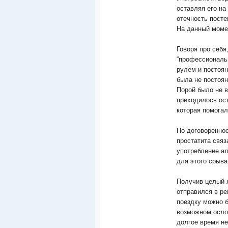
оставляя его на
отечность посте
На данный моме
Говоря про себя
“профессиональ
рулем и постоян
была не постоян
Порой было не 
приходилось ост
которая помогал
По договоренно
простатита связ
употребление а
для этого срыва
Получив целый 
отправился в р
поездку можно б
возможном осло
долгое время не