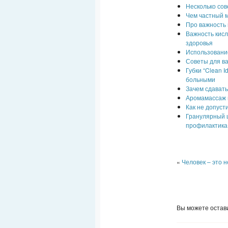
Несколько сов
Чем частный м
Про важность 
Важность кисл
здоровья
Использовани
Советы для в
Губки “Clean 
больными
Зачем сдават
Аромамассаж и
Как не допуст
Гранулярный ц
профилактика
«
Человек – это 
Вы можете остави