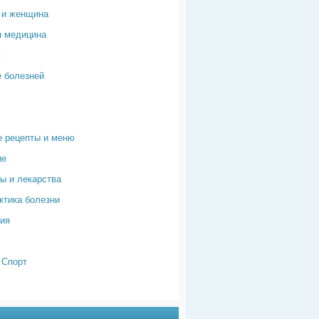
 и женщина
я медицина
м
 болезней
 рецепты и меню
ие
ы и лекарства
тика болезни
ия
 Спорт