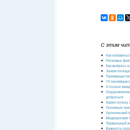
С этим чи
Как избавитьс
Рисковые факт
Как выбрать х
Зачем посеща
Преимущества
10 преимущес
О пользе вакц
Оздоровление 
добраться
Какую пользу
Основные пре
Хронический 
Медицинские ц
Термальный ис
Важность пос