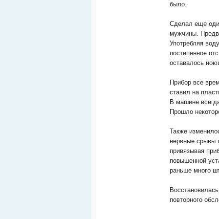
было.
Сделал еще оди
мужчины. Предв
Употребляя воду
постепенное отс
оставалось ною
Прибор все вре
ставил на пласт
В машине всегд
Прошло некотор
Также изменило
нервные срывы п
привязывая приб
повышенной уста
раньше много ш
Восстановилась
повторного обсл