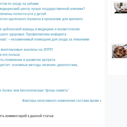
етов по уходу за зубами
едицинский центр лучше государственной клиники?
гигиены полости рта у детей
отно-щелочного баланса в организме для крепкого
е цейлонской корицы в медицине и косметологии
ашего здоровья: Профилактика инфаркта
Ideas” – незаменимый помощник для ухода за лежачими
ь внеплановые анализы на ЗППП
 его польза
ить появление и развитие артрита
истит: основные методы лечения, диагностика,
не более чем биологическая “флэш-память”
Факторы негативного изменения состава крови
»
ть комментарий к данной статье.