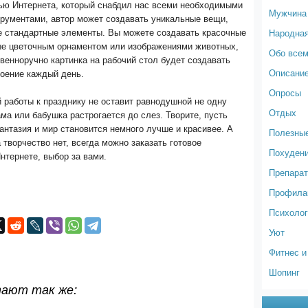
ью Интернета, который снабдил нас всеми необходимыми
Мужчина
трументами, автор может создавать уникальные вещи,
Народна
е стандартные элементы. Вы можете создавать красочные
ые цветочным орнаментом или изображениями животных,
Обо все
венноручно картинка на рабочий стол будет создавать
Описание
роение каждый день.
Опросы
 работы к празднику не оставит равнодушной не одну
Отдых
ама или бабушка растрогается до слез. Творите, пусть
нтазия и мир становится немного лучше и красивее. А
Полезные
 творчество нет, всегда можно заказать готовое
Похуден
нтернете, выбор за вами.
Препарат
Профилак
Психолог
Уют
Фитнес и
Шопинг
тают так же: