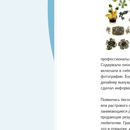
профессионалы 
Содержали личн
включали в себя
фотографии. Бу
дизайнер вынужд
сделал информа
Появились беспл
или растрового
занимающиеся р
продающие резул
любителям. Гра
это и открытки,