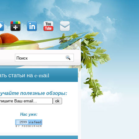
ть статьи на e-mаil
учайте полезные обзоры:
Нас уже: