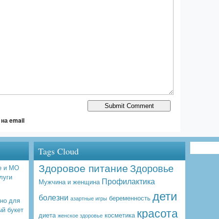
на email
Tags Cloud
Здоровое питание
Здоровье
е и МО
луги
Профилактика
Мужчина и женщина
дети
болезни
беременность
азартные игры
бно для
красота
ый букет
диета
косметика
женское здоровье