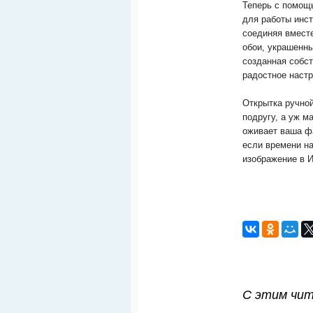
Теперь с помощ
для работы инс
соединяя вмест
обои, украшенн
созданная собст
радостное наст
Открытка ручной
подругу, а уж м
оживает ваша фа
если времени на
изображение в И
С этим чи