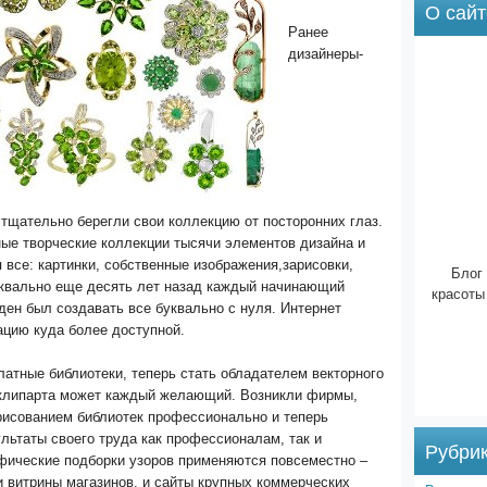
О сайт
Ранее
дизайнеры-
тщательно берегли свои коллекцию от посторонних глаз.
ые творческие коллекции тысячи элементов дизайна и
 все: картинки, собственные изображения,зарисовки,
Блог 
квально еще десять лет назад каждый начинающий
красоты
ен был создавать все буквально с нуля. Интернет
цию куда более доступной.
атные библиотеки, теперь стать обладателем векторного
 клипарта может каждый желающий. Возникли фирмы,
исованием библиотек профессионально и теперь
ьтаты своего труда как профессионалам, так и
Рубри
фические подборки узоров применяются повсеместно –
 и витрины магазинов, и сайты крупных коммерческих