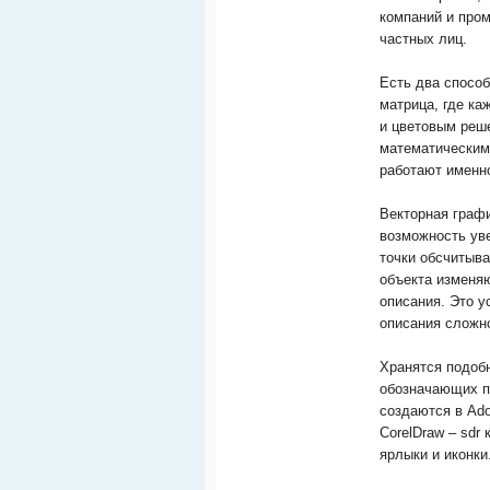
компаний и пром
частных лиц.
Есть два спосо
матрица, где ка
и цветовым реш
математическим
работают именн
Векторная граф
возможность уве
точки обсчитыва
объекта изменя
описания. Это у
описания сложн
Хранятся подоб
обозначающих п
создаются в Ado
CorelDraw – sdr
ярлыки и иконки