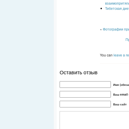
взаимопритяг
Тибетская дие
«
Фотографии при
П
You can
leave a r
Оставить отзыв
Имя (обяза
Ваш email 
Ваш сайт