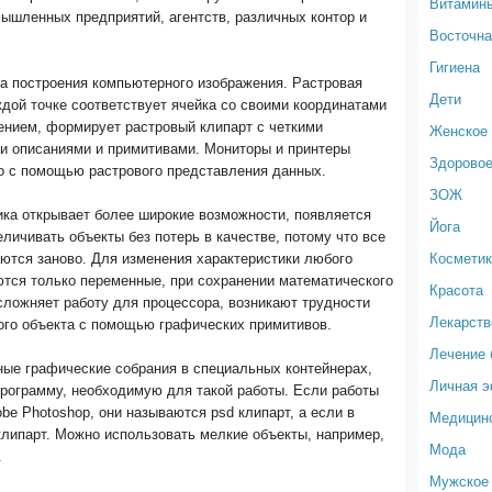
Витамин
ышленных предприятий, агентств, различных контор и
Восточна
Гигиена
ба построения компьютерного изображения. Растровая
Дети
ждой точке соответствует ячейка со своими координатами
ением, формирует растровый клипарт с четкими
Женское 
и описаниями и примитивами. Мониторы и принтеры
Здоровое
о с помощью растрового представления данных.
ЗОЖ
ика открывает более широкие возможности, появляется
Йога
личивать объекты без потерь в качестве, потому что все
Космети
ются заново. Для изменения характеристики любого
ются только переменные, при сохранении математического
Красота
сложняет работу для процессора, возникают трудности
Лекарств
ого объекта с помощью графических примитивов.
Лечение 
ные графические собрания в специальных контейнерах,
Личная 
рограмму, необходимую для такой работы. Если работы
be Photoshop, они называются psd клипарт, а если в
Медицин
 клипарт. Можно использовать мелкие объекты, например,
Мода
.
Мужское 