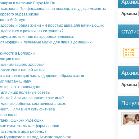
Архив
дарки в магазине Enjoy-Me.Ru
 психолога: Профессиональная помощь в трудные моменты
Архивы
орового образа жизни
 на любой вкус
 здоровый образ жизни – 4 простых шага для начинающих
Статис
 одеваться в различных ситуациях?
дух и его влияние на здоровье человека.
 от морщин и лечебные маски для лица в домашних
жимости в Болгарии
ункции кожи
учшению вашего здоровья
ового сна в нашей жизни
Архив
ак составляющая часть здорового образа жизни
ук: Массаж Шиацу
Архивы
интерьер в нашем доме
 для лица: полезные советы
ебенка? Или что означает твое имя?
Попул
ождению ребенка: составляем список
нес?… Или в чем суть фитнеса
рных волос
удею . Ошибки худеющих
ые очки: стильные формы оправ
настольные игры ребенку?
а Ружицкого и Мамед Азизов: подобное