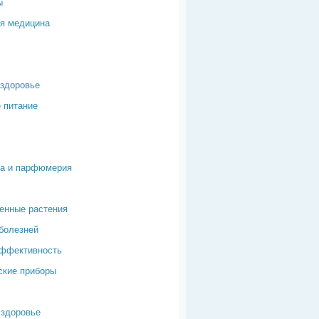
ы
я медицина
здоровье
 питание
ка и парфюмерия
енные растения
болезней
эффективность
ские приборы
здоровье