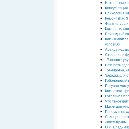
Интересные по
Консультация
Психология зд
Ремонт iPad 3
Физкультура и
Как правильно
Природный воз
Как избавится
условиях
Аренда недви
Строение и ф
17 шагов к ул
Важность здор
Тренировка, к
Зарядка для р
Гобеленовый 
Покупая маску
Как назвать р
Готовимся к р
Что такое фит
Маски для жи
Почему я не х
Солнцезащитн
Зачем нужны 
ОПГ Владимир