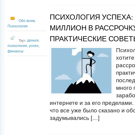
ПСИХОЛОГИЯ УСПЕХА:
Обо всем
,
МИЛЛИОН В РАССРОЧКУ
Психология
ПРАКТИЧЕСКИЕ СОВЕТ
Tags:
деньги
,
психология
,
успех
,
Психол
финансы
хотите
рассро
практи
послед
много 
зарабо
интернете и за его пределами
что все уже было сказано и об
задумывались […]