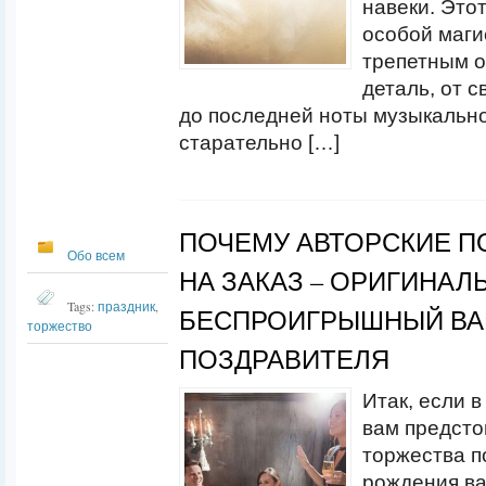
навеки. Это
особой маги
трепетным 
деталь, от 
до последней ноты музыкальн
старательно […]
ПОЧЕМУ АВТОРСКИЕ П
Обо всем
НА ЗАКАЗ – ОРИГИНАЛ
Tags:
праздник
,
БЕСПРОИГРЫШНЫЙ ВА
торжество
ПОЗДРАВИТЕЛЯ
Итак, если 
вам предсто
торжества п
рождения в