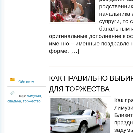
родственника
начальника 
супруги, то 
банальным и
оригинальные дополнение к ос
именно – именные поздравлен
форме, […]
КАК ПРАВИЛЬНО ВЫБИ
Обо всем
ДЛЯ ТОРЖЕСТВА
Tags:
лимузин
,
Как пр
свадьба
,
торжество
лимузи
Близит
праздн
задумы