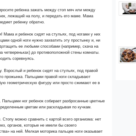
просите ребенка зажать между стоп мяч или между
ек, лежащий на полу, и передать его маме. Мама
редмет ребенку обратно.
и! Мама и ребенок сидят на стульях, под ногами у них
цами одной ноги нужно захватить эту простынку и, ни
 дотащить ее любыми способами (например, скача на
на четвереньках) до противоположной стены комнаты.
водить соревнуясь.
. Взрослый и ребенок сидят на стульях, под правой
ого прожынка. Пальцами правой ноги складывают
бую геометрическую фигуру или просто сжимают ее в
. Пальцами ног ребенок собирает разбросанные цветные
пределенным цветам или раскладывая по кучкам.
 Стопу можно сравнить с картой всего организма: нет
ез, органов, которые не имели бы своего
тва» на ней. Мелкая моторика пальцев ноги оказывает