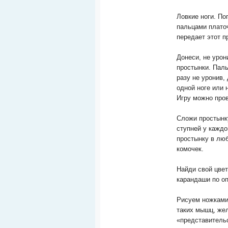
Ловкие ноги. По
пальцами платоч
передает этот п
Донеси, не урон
простынки. Паль
разу не уронив,
одной ноге или 
Игру можно про
Сложи простынку
ступней у кажд
простынку в лю
комочек.
Найди свой цвет
карандаши по о
Рисуем ножками.
таких мышц, жел
«представительс