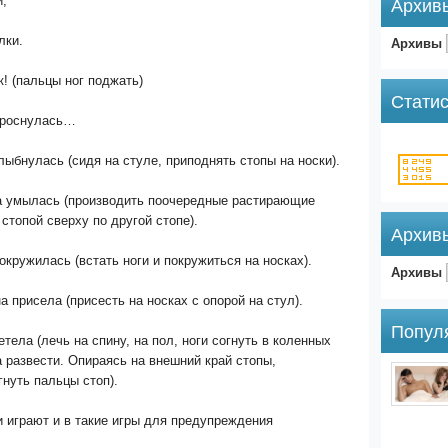
й,
Архив
Архивы
лки.
к! (пальцы ног поджать)
Статис
проснулась…
ыбнулась (сидя на стуле, приподнять стопы на носки).
а умылась (производить поочередные растирающие
стопой сверху по другой стопе).
Архив
кружилась (встать ноги и покружиться на носках).
Архивы
а присела (присесть на носках с опорой на стул).
Попул
тела (лечь на спину, на пол, ноги согнуть в коленных
а развести. Опираясь на внешний край стопы,
нуть пальцы стоп).
 играют и в такие игры для предупреждения