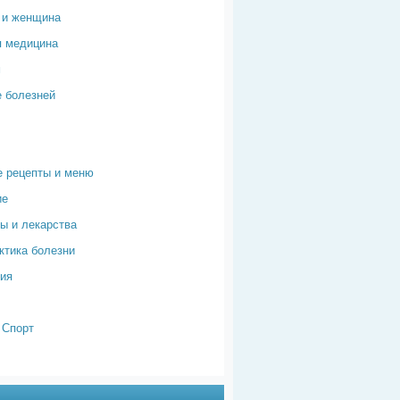
 и женщина
я медицина
м
 болезней
 рецепты и меню
ие
ы и лекарства
тика болезни
ия
 Спорт