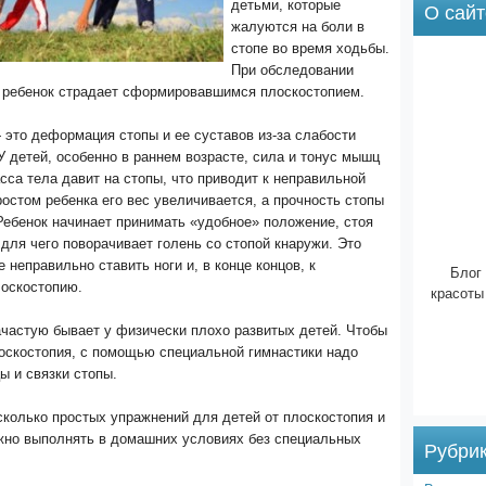
детьми, которые
О сайт
жалуются на боли в
стопе во время ходьбы.
При обследовании
о ребенок страдает сформировавшимся плоскостопием.
это деформация стопы и ее суставов из-за слабости
У детей, особенно в раннем возрасте, сила и тонус мышц
сса тела давит на стопы, что приводит к неправильной
ростом ребенка его вес увеличивается, а прочность стопы
Ребенок начинает принимать «удобное» положение, стоя
 для чего поворачивает голень со стопой кнаружи. Это
е неправильно ставить ноги и, в конце концов, к
Блог 
лоскостопию.
красоты
ачастую бывает у физически плохо развитых детей. Чтобы
лоскостопия, с помощью специальной гимнастики надо
ы и связки стопы.
колько простых упражнений для детей от плоскостопия и
ожно выполнять в домашних условиях без специальных
Рубри