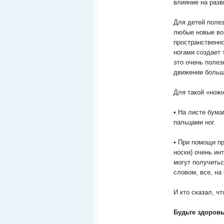
влияние на разв
Для детей полез
любые новые во
пространственно
ногами создает 
это очень полез
движении больше
Для такой «ножн
• На листе бума
пальцами ног.
• При помощи пр
носки) очень ин
могут получить
словом, все, на
И кто сказал, ч
Будьте здоровы
__