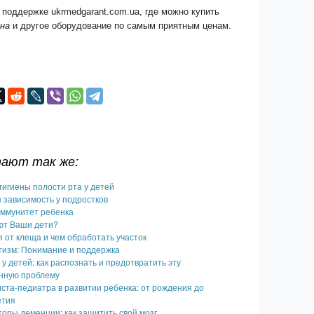
 поддержке ukrmedgarant.com.ua, где можно купить
она
и другое оборудование по самым приятным ценам.
тают так же:
гигиены полости рта у детей
 зависимость у подростков
иммунитет ребенка
ют Ваши дети?
я от клеща и чем обработать участок
тизм: Понимание и поддержка
у детей: как распознать и предотвратить эту
нную проблему
ста-педиатра в развитии ребенка: от рождения до
етия
оры деменции: как защитить свой мозг