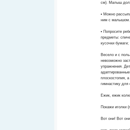
см). Малыш долж
• Можно рассып
ним с малышом.
• Попросите реб
предметы: спиче
кусочки бумаги;
Весело и с поль
невозможно зас
упражнения. Де
адаптированные
плоскостопия, а
гимнастику для 
Ежик, ежик колк
Покажи иголки (
Вот они! Вот они