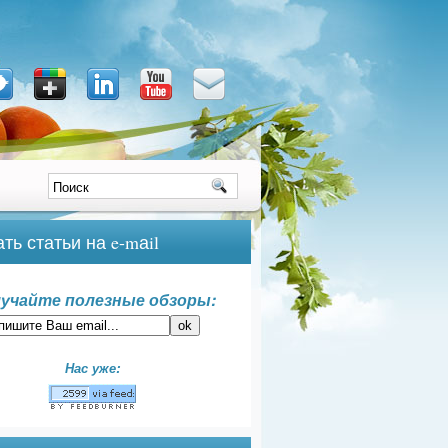
ть статьи на e-mаil
учайте полезные обзоры:
Нас уже: