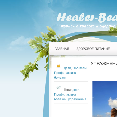
ГЛАВНАЯ
ЗДОРОВОЕ ПИТАНИЕ
УПРАЖНЕНИ
Дети
,
Обо всем
,
Профилактика
болезни
Тени:
дети
,
Профилактика
болезни
,
упражнения