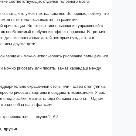
итие соответствующих отделов головного мозга.
но знать, что умеют их пальцы ног. Во-первых, потому что
зможности тела сказываются на развитии
й ориентации. Во-вторых, использование упражнений с
так необходимый в обучении эффект новизны. В-третьих,
но для гиперактивных детей, которые нуждаются в
, чем другие дети.
ой зарядки» можно использовать рисование пальцами ног.
ги можно рисовать или писать, зажав карандаш между
едварительно окрашенной стопы или частей стоп (пятки,
тересно рисовать картины и создавать композиции. У вас
ся следы зайки, мишки, следы большого слона… Одним
 что способна ваша фантазия!
то тренироваться — скучно?..А?
, друзья.