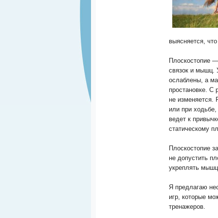
выясняется, чт
Плоскостопие — 
связок и мышц. 
ослаблены, а ма
простановке. С 
не изменяется. 
или при ходьбе,
ведет к привычк
статическому п
Плоскостопие з
не допустить п
укреплять мышц
Я предлагаю нес
игр, которые м
тренажеров.