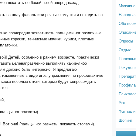
ен покатать ее босой ногой вперед-назад.
Мужчина
Народна
ать на полу фасоль или речные камушки и походить по
Обо все
Описание
енка поочередно захватывать пальцами ног различные
чные коробки, теннисные мячики; кубики, плотные
Опросы
 платочки.
Отдых
зой! Детей, особенно в раннем возрасте, практически
Полезные
тавить целенаправленно выполнять какие-либо
Похуден
тям должно быть интересно! Я предлагаю
, измененные в виде игры упражнения по профилактике
Препарат
 также веселые стихи, которые будут сопровождать
Профилак
стоп.
Психолог
ий,
Уют
Фитнес и
пальцы ног поджаты).
Шопинг
! Вот они! (пальцы ног разжать, покачать стопами).