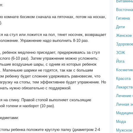
Витамин
п:
Восточна
о комнате босиком сначала на пяточках, потом на носках,
Гигиена
).
Дети
ся на стул или ложится на пол, тянет носочек, возвращает
Женское 
положение. Упражнение надо выполнить 8-10 раз.
Здоровое
ЗОЖ
х, ребенок медленно приседает, придерживаясь за стул
ослого (6-10 раз). Затем упражнение можно усложнить:
Йога
ольшие воздушные шары, с одним из которых ребенок
Космети
. Маленькие шарики не годятся, так как с большим
м ребенку будет сложнее удерживать равновесие, что
Красота
агрузку на стопы, тем эффективнее будет упражнение. Но
Лекарств
инать нужно обязательно с поддержкой.
Лечение 
я на спину. Правой стопой выполняет скользящие
Личная 
ой голени и наоборот (10 раз).
Медицин
редметами:
Мода
Мужское 
стопы ребенка положите круглую палку (диаметром 2-4