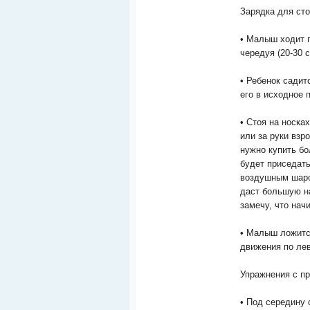
Зарядка для сто
• Малыш ходит п
чередуя (20-30 с
• Ребенок садит
его в исходное 
• Стоя на носка
или за руки взр
нужно купить б
будет приседать
воздушным шаро
даст большую н
замечу, что нач
• Малыш ложитс
движения по лев
Упражнения с п
• Под середину 