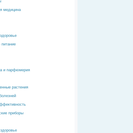
ы
я медицина
здоровье
 питание
ка и парфюмерия
енные растения
болезней
эффективность
ские приборы
здоровье