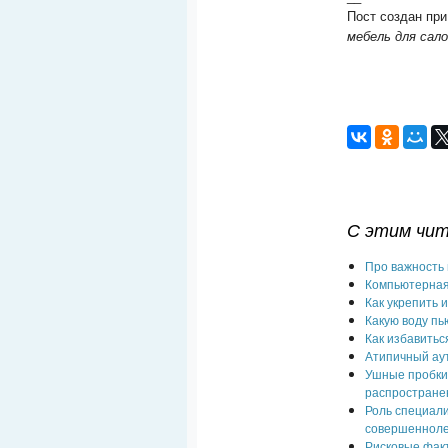
Пост создан при
мебель для сал
С этим чи
Про важность 
Компьютерная
Как укрепить 
Какую воду пь
Как избавитьс
Атипичный ау
Ушные пробки 
распростране
Роль специали
совершеннол
Рисковые факт