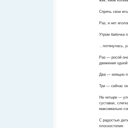
жик, ежик колки
Спрячь свои иго
Раз, и нет иголо
Утром бабочка 
…потянулась, ул
Раз — росой он
движения одной 
Два — изящно по
Три — сейчас он
На четыре — уле
суставах, слегк
максимально сог
С радостью дети
плоскостопия: