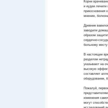
Корни врачеван
и иудеи лечили
прикосновения к
мнению, болезнь
Древние вавилон
заводили домаш
образом защитит
сердечно-сосуд
больному месту 
В настоящее вр
разделом нетра
указывают на о
высокую эффект
составляет алле
оборудовании, б
Пожалуй, перво
представителям 
изменения самоч
могут способст
исследований ан