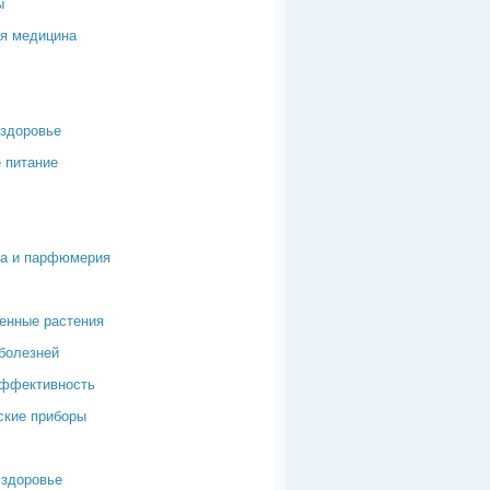
ы
я медицина
здоровье
 питание
ка и парфюмерия
енные растения
болезней
эффективность
ские приборы
здоровье