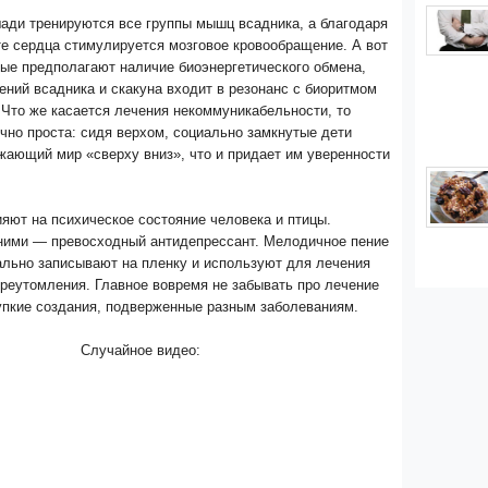
ади тренируются все группы мышц всадника, а благодаря
е сердца стимулируется мозговое кровообращение. А вот
ые предполагают наличие биоэнергетического обмена,
ений всадника и скакуна входит в резонанс с биоритмом
 Что же касается лечения некоммуникабельности, то
чно проста: сидя верхом, социально замкнутые дети
жающий мир «сверху вниз», что и придает им уверенности
яют на психическое состояние человека и птицы.
ними — превосходный антидепрессант. Мелодичное пение
ально записывают на пленку и используют для лечения
реутомления. Главное вовремя не забывать про лечение
хрупкие создания, подверженные разным заболеваниям.
Случайное видео: