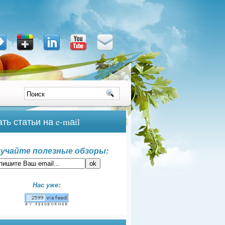
ть статьи на e-mаil
учайте полезные обзоры:
Нас уже: