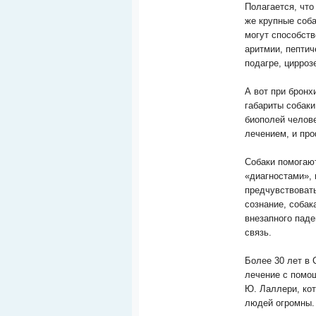
Полагается, что
же крупные соба
могут способств
аритмии, пептиче
подагре, цирроз
А вот при бронх
габариты собаки
биополей челове
лечением, и про
Собаки помогаю
«диагностами», 
предчувствовать
сознание, собак
внезапного паде
связь.
Более 30 лет в
лечение с помо
Ю. Лаллери, кот
людей огромны.