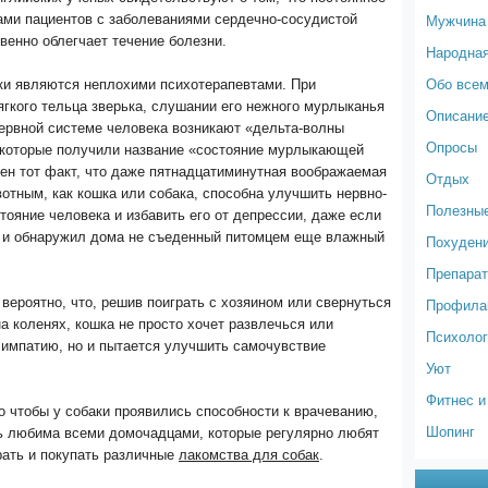
Мужчина
ами пациентов с заболеваниями сердечно-сосудистой
енно облегчает течение болезни.
Народна
Обо все
шки являются неплохими психотерапевтами. При
гкого тельца зверька, слушании его нежного мурлыканья
Описание
ервной системе человека возникают «дельта-волны
Опросы
 которые получили название «состояние мурлыкающей
ен тот факт, что даже пятнадцатиминутная воображаемая
Отдых
вотным, как кошка или собака, способна улучшить нервно-
Полезные
тояние человека и избавить его от депрессии, даже если
 и обнаружил дома не съеденный питомцем еще влажный
Похуден
Препарат
вероятно, что, решив поиграть с хозяином или свернуться
Профилак
на коленях, кошка не просто хочет развлечься или
Психолог
симпатию, но и пытается улучшить самочувствие
Уют
Фитнес и
го чтобы у собаки проявились способности к врачеванию,
Шопинг
ь любима всеми домочадцами, которые регулярно любят
грать и покупать различные
лакомства для собак
.