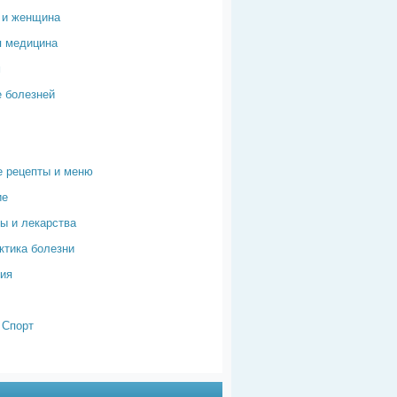
 и женщина
я медицина
м
 болезней
 рецепты и меню
ие
ы и лекарства
тика болезни
ия
 Спорт