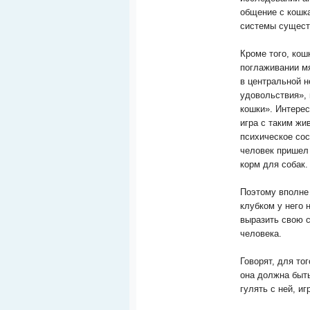
общение с кошк
системы существ
Кроме того, ко
поглаживании мя
в центральной н
удовольствия»,
кошки». Интерес
игра с таким жи
психическое сос
человек пришел
корм для собак.
Поэтому вполне 
клубком у него 
выразить свою 
человека.
Говорят, для то
она должна быт
гулять с ней, и