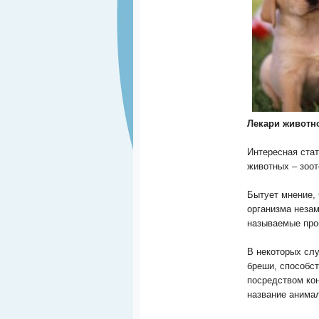
Лекари животно
Интересная ста
животных – зоот
Бытует мнение,
организма незам
называемые про
В некоторых сл
бреши, способс
посредством кон
название анимал