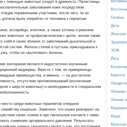
Витамин
ия с помощью животных уходят в древность. Палестинцы
 воспалительные заболевания кожи посредством
Восточна
 птицам пораженными участками, после чего, по их
Гигиена
 должна была «перейти» от человека к пернатым.
Дети
яне, ассирийцы, египтяне, а также эллины и римляне
Женское 
них животных «в профилактических» целях, желая таким
ь себя и своих близких от заболеваний дыхательной и
Здоровое
истой систем. Жители степей и пустынь прикладывали к
ЗОЖ
ужа, чтобы он «вытягивал» болезнь.
Йога
емя зоотерапия является недостаточно изученным
Космети
диционной медицины. Вместе с тем, ее приверженцы
Красота
чевидные преимущества, а именно, — на достаточно
ивность, отсутствие противопоказаний (исключение
Лекарств
ргия к шерсти животных) и необходимости в специальном
Лечение 
езболезненность.
Личная 
е место среди животных-терапевтов отведено
Медицин
семейства кошачьих. Замечено, что кошки реагируют на
увствия своих хозяев и при тактильном контакте с ними
Мода
вовать снижению артериального давления. Результаты
Мужское 
глийских ученых свидетельствуют о том, что постоянное