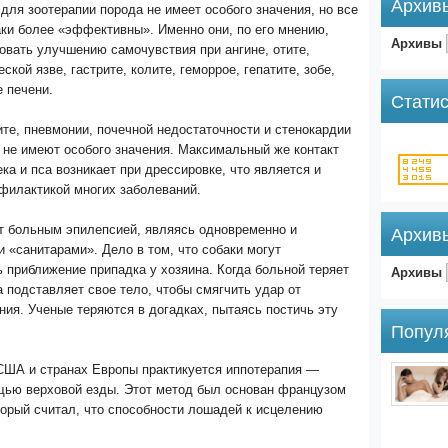
Архив
 для зоотерапии порода не имеет особого значения, но все
ки более «эффективны». Именно они, по его мнению,
Архивы
овать улучшению самочувствия при ангине, отите,
ской язве, гастрите, колите, геморрое, гепатите, зобе,
е печени.
Статис
ите, пневмонии, почечной недостаточности и стенокардии
 не имеют особого значения. Максимальный же контакт
ка и пса возникает при дрессировке, что является и
филактикой многих заболеваний.
т больным эпилепсией, являясь одновременно и
Архив
и «санитарами». Дело в том, что собаки могут
Архивы
 приближение припадка у хозяина. Когда больной теряет
а подставляет свое тело, чтобы смягчить удар от
ния. Ученые теряются в догадках, пытаясь постичь эту
Попул
 США и странах Европы практикуется иппотерапия —
щью верховой езды. Этот метод был основан французом
орый считал, что способности лошадей к исцелению