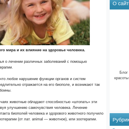
О сайт
го мира и их влияние на здоровье человека.
тья о лечении различных заболеваний с помощью
ерапии.
Блог 
красоты
 что любое нарушение функции органов и систем
едлительно отражается на его биополе, и возникают так
боины.
учаях животные обладают способностью «штопать» эти
твуя улучшению самочувствия человека. Лечение
такта биополей человека и здорового животного получило
Рубри
отерапии (от лат. animal — животное), или зоотерапии.