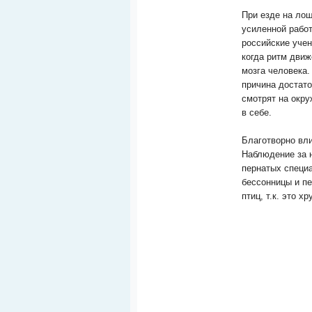
При езде на лош
усиленной работ
российские учен
когда ритм движ
мозга человека.
причина достато
смотрят на окру
в себе.
Благотворно вли
Наблюдение за 
пернатых специ
бессонницы и пе
птиц, т.к. это 