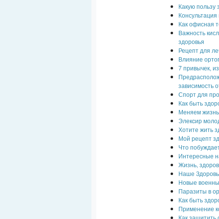
Какую пользу
Консультация 
Как офисная т
Важность кисл
здоровья
Рецепт для л
Влияние ортоп
7 привычек, и
Предрасположе
зависимость о
Спорт для пр
Как быть здо
Меняем жизнь!
Элекcир моло
Хотите жить з
Мой рецепт з
Что побуждает
Интересные н
Жизнь, здоро
Наше Здоровь
Новые военны
Паразиты в ор
Как быть здор
Применение к
Как защитить 