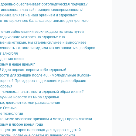
 здоровью обеспечивает ортопедическая подушка?
гинеколога: главный принцип своевременность!
ехника влияет на наш организм и здоровье?
отно-щелочного баланса в организме для крепкого
ечения заболеваний верхних дыхательных путей
едического матраса на здоровье сна
зменив которые, мы станем сильнее и выносливее
нность к алкоголизму, или как остановиться, поборов
т алкоголя
одления жизни
ровым в наше время?
 Идея первая: вернем себе здоровье!
дости для женщин после 40. «Молодильные яблоки»
дорово? Про здоровье, движение и разнообразие
доровья
 человека начать вести здоровый образ жизни?
аучные новости из мира здоровья
вье, долголетие: мои размышления
е Осенью
е технологии
ганизме человека: признаки и методы профилактики
овым в любое время года
онцентраторов кислорода для здоровья детей
сосуды: полезные советы из личного опыта