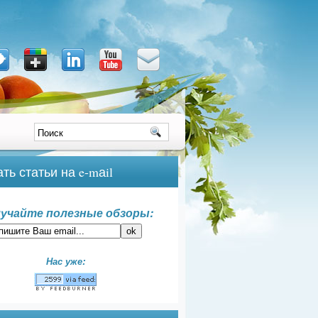
ть статьи на e-mаil
учайте полезные обзоры:
Нас уже: