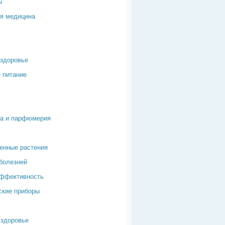
ы
я медицина
здоровье
 питание
ка и парфюмерия
енные растения
болезней
эффективность
ские приборы
здоровье