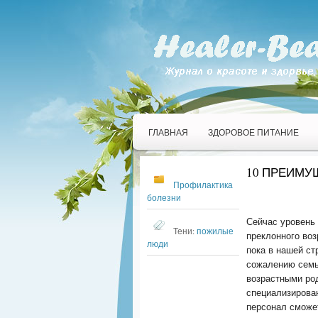
ГЛАВНАЯ
ЗДОРОВОЕ ПИТАНИЕ
10 ПРЕИМУ
Профилактика
болезни
Сейчас уровень
Тени:
пожилые
преклонного воз
люди
пока в нашей ст
сожалению семь
возрастными ро
специализирова
персонал сможе