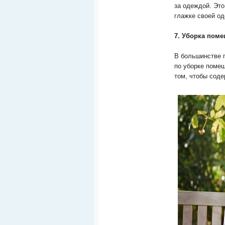
за одеждой. Это
глажке своей о
7. Уборка пом
В большинстве 
по уборке помещ
том, чтобы соде