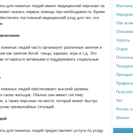
Мужчина
аты для пожилых людей имеют медицинский персонал на
 может оказать первую помощь при необходимости. Кроме
Народна
 обеспечить постоянный медицинский уход для тех, кто
Обо все
м.
Описание
азвлечения
Опросы
 пожилых людей часто организуют различные занятия и
Отдых
ие как занятия йогой, танцы, караоке, игры и т.д. Это
Полезные
ам оставаться активными и поддерживать социальные
Похуден
Препарат
ь
Профилак
 пожилых людей обеспечивают высокий уровень
Психолог
ля своих жильцов. Обычно они имеют систему
Уют
, а также персонал на месте, который может быстро
лучае чрезвычайных ситуаций.
Фитнес и
Шопинг
ждой
аты для пожилых людей предоставляют услуги по уходу