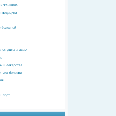
 и женщина
я медицина
м
 болезней
 рецепты и меню
ие
ы и лекарства
тика болезни
ия
 Спорт