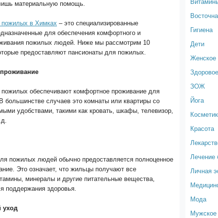
Витамин
лишь материальную помощь.
Восточна
 пожилых в Химках
– это специализированные
Гигиена
едназначенные для обеспечения комфортного и
оживания пожилых людей. Ниже мы рассмотрим 10
Дети
оторые предоставляют пансионаты для пожилых.
Женское 
Здоровое
 проживание
ЗОЖ
 пожилых обеспечивают комфортное проживание для
Йога
В большинстве случаев это комнаты или квартиры со
ыми удобствами, такими как кровать, шкафы, телевизор,
Космети
.д.
Красота
Лекарств
Лечение 
для пожилых людей обычно предоставляется полноценное
ание. Это означает, что жильцы получают все
Личная 
тамины, минералы и другие питательные вещества,
Медицин
я поддержания здоровья.
Мода
 уход
Мужское 