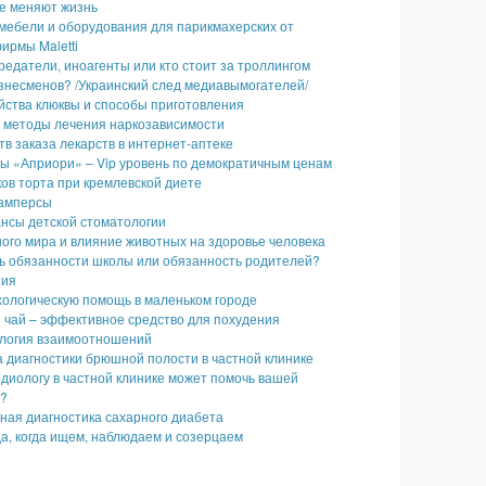
ые меняют жизнь
мебели и оборудования для парикмахерских от
ирмы Maletti
едатели, иноагенты или кто стоит за троллингом
знесменов? /Украинский след медиавымогателей/
йства клюквы и способы приготовления
методы лечения наркозависимости
в заказа лекарств в интернет-аптеке
ы «Априори» – Vip уровень по демократичным ценам
ков торта при кремлевской диете
памперсы
нсы детской стоматологии
ого мира и влияние животных на здоровье человека
ть обязанности школы или обязанность родителей?
ния
хологическую помощь в маленьком городе
 чай – эффективное средство для похудения
ология взаимоотношений
 диагностики брюшной полости в частной клинике
ардиологу в частной клинике может помочь вашей
и?
ная диагностика сахарного диабета
а, когда ищем, наблюдаем и созерцаем