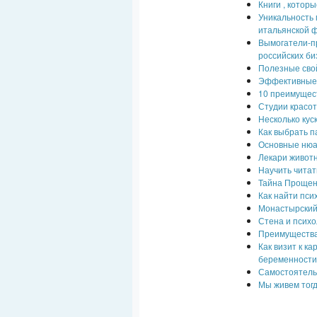
Книги , котор
Уникальность 
итальянской ф
Вымогатели-пр
российских би
Полезные сво
Эффективные 
10 преимущест
Студии красот
Несколько кус
Как выбрать 
Основные нюа
Лекари животн
Научить чита
Тайна Проще
Как найти пси
Монастырский
Стена и псих
Преимущества
Как визит к к
беременност
Самостоятель
Мы живем тогд