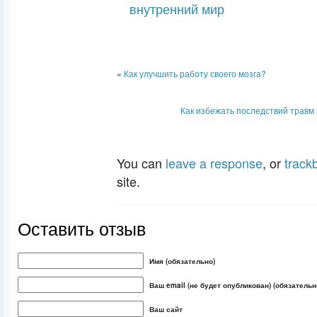
внутренний мир
«
Как улучшить работу своего мозга?
Как избежать последствий травм 
You can
leave a response
, or
track
site.
Оставить отзыв
Имя (обязательно)
Ваш email (не будет опубликован) (обязательн
Ваш сайт