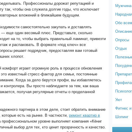
еределывать. Профессионалы дорожат репутацией и
Мужчина
у так, чтобы она служила долгие годы, что исключает
Народна
повторных вложений в ближайшем будущем.
Обо все
бходимости самостоятельно закупать и доставлять
Описание
 — еще один весомый плюс. Представьте, сколько
ходит на то, чтобы выбрать правильный ламинат, привезти
Опросы
 этаж и распаковать. В формате «под ключ» все
Отдых
вопросы решает подрядчик, предоставляя вам готовый
Полезные
ишних хлопот.
Похуден
й комфорт играет огромную роль в процессе обновления
Препарат
 это известный стресс-фактор для семьи, постоянные
имание. Когда за дело берутся профи, вы избавляетесь
Профилак
 и контролера. Вы просто наблюдаете за тем, как ваша
Психолог
ажается, получая регулярные отчеты о проделанной
Уют
Фитнес и
адежного партнера в этом деле, стоит обратить внимание
 которые есть на рынке. В частности,
ремонт квартир в
Шопинг
 профессиональном уровне выполняет компания «Кёниг
личный выбор для тех, кто ценит прозрачность и качество.