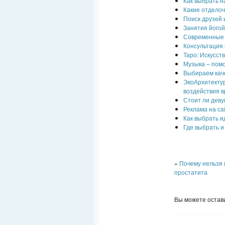
Как выбрать н
Какие отдело
Поиск друзей 
Занятия йогой
Современные 
Консультация
Таро: Искусс
Музыка – пом
Выбираем кач
ЭкоАрхитектур
воздействия в
Стоит ли дев
Реклама на сай
Как выбрать и
Где выбрать и
«
Почему нельзя 
простатита
Вы можете остави