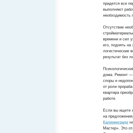
придется все п
выполняют работ
необходимость 
Отсутствие нео
стройматериалы
времени и сил у
его, поднять на
логистические 
результат без л
Психологически
дома. Ремонт —
споры и недопон
от роли прораба
квартира преобр
работе.
Если вы ищете н
на предложения,
Калининграде
на
Мастер». Это от