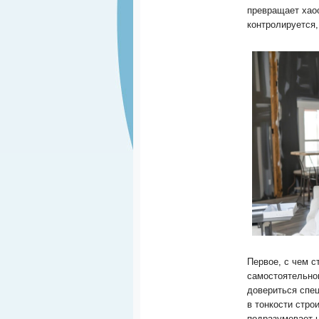
превращает хаос
контролируется,
Первое, с чем 
самостоятельног
довериться спец
в тонкости стро
подразумевает н