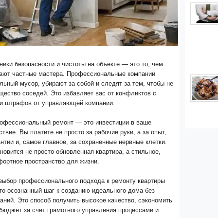
ики безопасности и чистоты на объекте — это то, чем
гают частные мастера. Профессиональные компании
льный мусор, убирают за собой и следят за тем, чтобы не
ество соседей. Это избавляет вас от конфликтов с
и штрафов от управляющей компании.
рофессиональный ремонт — это инвестиции в ваше
твие. Вы платите не просто за рабочие руки, а за опыт,
антии и, самое главное, за сохраненные нервные клетки.
новится не просто обновленная квартира, а стильное,
фортное пространство для жизни.
 выбор профессионального подхода к ремонту квартиры
то осознанный шаг к созданию идеального дома без
ний. Это способ получить высокое качество, сэкономить
бюджет за счет грамотного управления процессами и