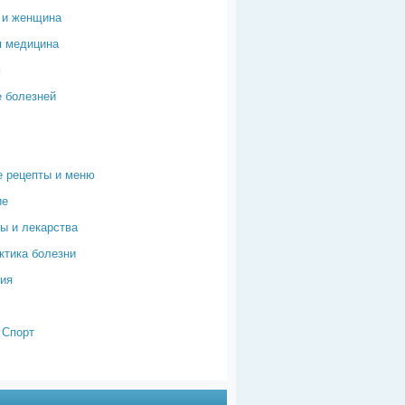
 и женщина
я медицина
м
 болезней
 рецепты и меню
ие
ы и лекарства
тика болезни
ия
 Спорт