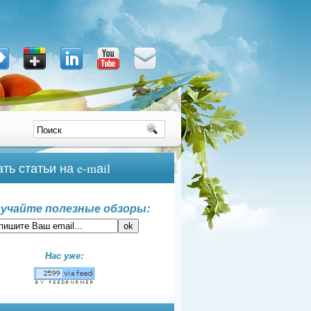
ть статьи на e-mаil
учайте полезные обзоры:
Нас уже: