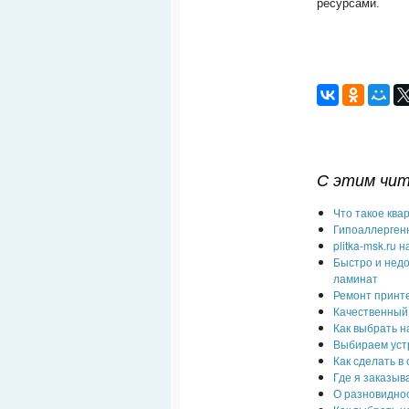
ресурсами.
С этим чи
Что такое ква
Гипоаллерген
plitka-msk.ru
Быстро и недо
ламинат
Ремонт принт
Качественный
Как выбрать н
Выбираем уст
Как сделать в
Где я заказыв
О разновидно