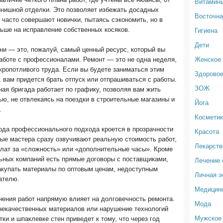
Витамин
инишной отделки. Это позволяет избежать досадных
Восточна
 часто совершают новички, пытаясь сэкономить, но в
Гигиена
льше на исправление собственных косяков.
Дети
ни — это, пожалуй, самый ценный ресурс, который вы
Женское 
аботе с профессионалами. Ремонт — это не одна неделя,
кропотливого труда. Если вы будете заниматься этим
Здоровое
 вам придется брать отпуск или отпрашиваться с работы.
ЗОЖ
я бригада работает по графику, позволяя вам жить
ю, не отвлекаясь на поездки в строительные магазины и
Йога
.
Космети
ода профессионального подхода кроется в прозрачности
Красота
ые мастера сразу озвучивают реальную стоимость работ,
Лекарств
плат за «сложность» или «дополнительные часы». Кроме
льных компаний есть прямые договоры с поставщиками,
Лечение 
закупать материалы по оптовым ценам, недоступным
Личная 
ателю.
Медицин
нения работ напрямую влияет на долговечность ремонта.
Мода
некачественных материалов или нарушение технологий
Мужское 
тки и шпаклевке стен приведет к тому, что через год