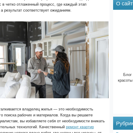
О сайт
 в четко отлаженный процесс, где каждый этап
 а результат соответствует ожиданиям.
Блог 
красоты
сталкивается владелец жилья — это необходимость
о поиска рабочих и материалов. Когда вы решаете
иалистам, вы избавляете себя от необходимости вникать
Рубри
ительных технологий. Качественный
ремонт квартир
аличие четкого плана работ, где учтены все нюансы, от