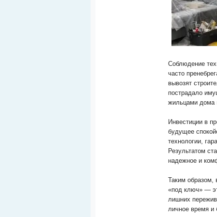
Соблюдение техн
часто пренебре
вывозят строите
пострадало имущ
жильцами дома 
Инвестиции в п
будущее спокойс
технологии, гар
Результатом ста
надежное и ком
Таким образом,
«под ключ» — э
лишних пережива
личное время и 