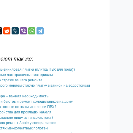
тают так же:
рц-виниловая плитка (плитка ПВХ для пола)?
ные лакокрасочные материалы
 на страже вашего ремонта
рого меняем старую плитку в ванной на водостойкий
ера – важная необходимость
 и быстрый ремонт холодильников на дому
атяжные потолки их пленки ПВХ?
ройства для прокладки кабеля
 спальне нишу из гипсокартона?
ала ремонт Apple у специалистов
стях межкомнатных полотен