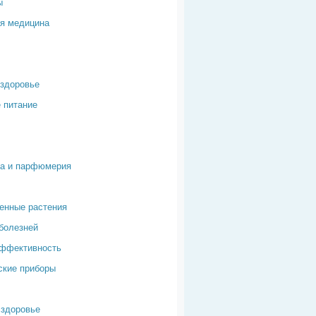
ы
я медицина
здоровье
 питание
ка и парфюмерия
енные растения
болезней
эффективность
ские приборы
здоровье