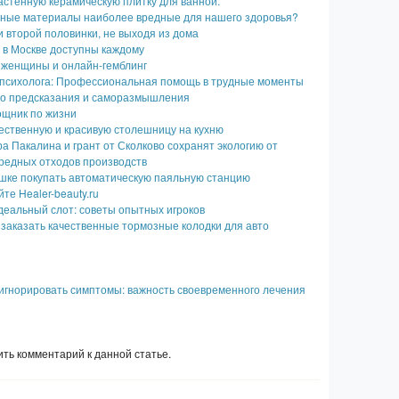
астенную керамическую плитку для ванной.
чные материалы наиболее вредные для нашего здоровья?
и второй половинки, не выходя из дома
 в Москве доступны каждому
женщины и онлайн-гемблинг
 психолога: Профессиональная помощь в трудные моменты
тво предсказания и саморазмышления
ощник по жизни
ественную и красивую столешницу на кухню
а Пакалина и грант от Сколково сохранят экологию от
редных отходов производств
ушке покупать автоматическую паяльную станцию
те Healer-beauty.ru
деальный слот: советы опытных игроков
 заказать качественные тормозные колодки для авто
игнорировать симптомы: важность своевременного лечения
ть комментарий к данной статье.