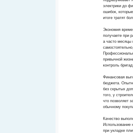
электрики до ф
ошибок, которые
итоге тратят бо
Экономия време
получаете при р
а часто месяцы 
самостоятельно,
Профессиональна
привычной жизнь
контроль бригад
Финансовая выг
бюджета. Опытн
без скрытых до
того, у строите
что позволяет 
обычному покуп
Качество выпол
Использование 
при укладке пли