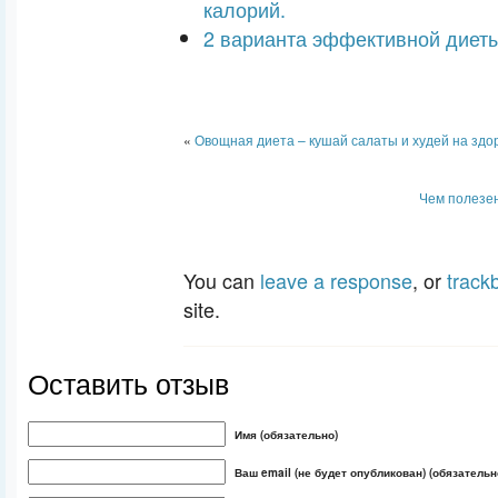
калорий.
2 варианта эффективной диет
«
Овощная диета – кушай салаты и худей на здо
Чем полезен
You can
leave a response
, or
track
site.
Оставить отзыв
Имя (обязательно)
Ваш email (не будет опубликован) (обязательн