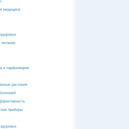
ы
я медицина
здоровье
 питание
ка и парфюмерия
енные растения
болезней
эффективность
ские приборы
здоровье