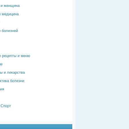
 и женщина
я медицина
м
 болезней
 рецепты и меню
ие
ы и лекарства
тика болезни
ия
 Спорт