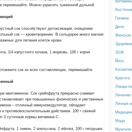
Витамин
и перемешайте. Можно украсить тыквенной долькой.
Восточна
щающий
Гигиена
Дети
пустный сок способствуют детоксикации, очищению
кольный сок — кроветворению. В сельдерее много магния
Женское 
 важных для питания клеток крови.
Здоровое
ЗОЖ
ла, 1/4 капустного кочана, 1 морковь, 100 г корня
Йога
Космети
 отожмите сок из всех составляющих, перемешайте.
Красота
минный
Лекарств
ри авитоминозе. Сок грейпфрута прекрасно снимает
Лечение 
сстанавливает при повышенных физических и умственных
Личная 
 лимона – отличный иммуномодулятор, обладает
м и противовоспалительным действием. 100 г свежей
Медицин
т 2 суточные нормы витамина С.
Мода
Мужское 
йпфрута, 1 лимон, 2 апельсина, 2 яблока, 100 г петрушки.