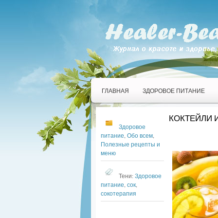
ГЛАВНАЯ
ЗДОРОВОЕ ПИТАНИЕ
КОКТЕЙЛИ 
Здоровое
питание
,
Обо всем
,
Полезные рецепты и
меню
Тени:
Здоровое
питание
,
сок
,
сокотерапия