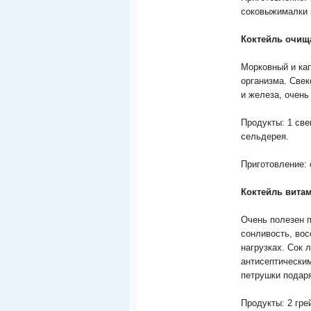
соковыжималки 
Коктейль очи
Морковный и ка
организма. Све
и железа, очень
Продукты: 1 свек
сельдерея.
Приготовление:
Коктейль вита
Очень полезен п
сонливость, во
нагрузках. Сок
антисептически
петрушки подаря
Продукты: 2 гре