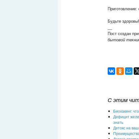
Приготовление: 
Будьте здоровы
__
Пост создан при
бытовой техни
С этим чи
Биохакинг: чт
Дефицит желез
знать
Детокс на ваш
Преимущества 
Детокс-програ