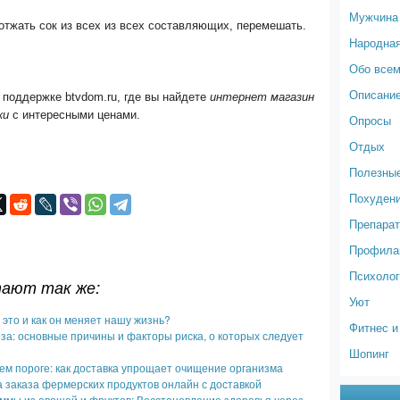
Мужчина
отжать сок из всех из всех составляющих, перемешать.
Народна
!
Обо все
Описание
 поддержке btvdom.ru, где вы найдете
интернет магазин
ки
с интересными ценами.
Опросы
Отдых
Полезные
Похуден
Препарат
Профилак
Психолог
тают так же:
Уют
о это и как он меняет нашу жизнь?
Фитнес и
а: основные причины и факторы риска, о которых следует
Шопинг
ем пороге: как доставка упрощает очищение организма
заказа фермерских продуктов онлайн с доставкой
ммы из овощей и фруктов: Восстановление здоровья через