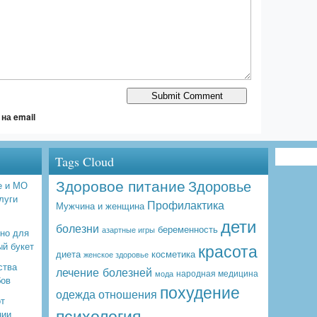
на email
Tags Cloud
Здоровое питание
Здоровье
е и МО
луги
Профилактика
Мужчина и женщина
дети
болезни
беременность
азартные игры
бно для
красота
ый букет
диета
косметика
женское здоровье
ства
лечение болезней
народная медицина
мода
бов
похудение
одежда
отношения
от
психология
нии