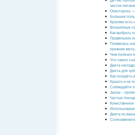
чистое питан
Описторхоз — 
Большая поль
Красиво есть 
Волшебные са
Как выбрать п
Правильное пи
Появилась со
прежние мето
Чем полезен 
Что такого съ
Диета неподр
Диета для зуб
Как похудеть 
Кушать и не п
Соблюдайте пр
Запор – проб
Частые поездк
Качественное 
Использовани
Диета по ваше
Солезамените