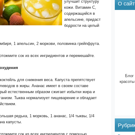
улучшит структуру
О сайт
кожи. Витамин С,
содержащийся в
апельсине, придаст
бодрости на целый
имбиря, 1 апельсин, 2 моркови, половинка грейпфрута.
отожмите сок из всех ингридиентов и перемешайте.
похудения
Блог 
октейль для снижения веса. Капуста препятствует
красоты
леводов в жиры. Ананас имеет в своем составе
рый естественным образом сжигает избытки жира и
ганизм. Тыква нормализует пищеварение и обладает
йствием.
ольшая редька, 1 морковь, 1 ананас, 1/4 тыквы, 1/4
на капусты.
Рубри
отожмите сок из всех ингридиентов с помощью