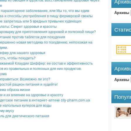
Архив
ие
паразитарное заболевание, или Мы то, что мы едим
Архивы
за и способы употребления в пищу фермерской свеклы
не запретишь или 5 вредных привычек худеющих
латы: Секрет здоровья и красоты
Статис
ароварку для приготовления здоровой и полезной пищи?
тание против таблеток для похудения
вершенно новая методика по похудению, непохожая на
дики.
кефир для нашего здоровья
есть, чтобы похудеть?
ажаемой Клаудии Шиффер: ее состав и эффективность
Архив
ов из правильных и полезных для них продуктов.
дома
оправиться: Возможно ли это?
Архивы
остой рацион питания и худейте!
лема образа жизни
и и их влияние на здоровье и красоту
Попул
детское питание в интернет-аптеке city-pharm.com.ua
е напольных кулеров для воды
му вкусу
ль для диетического питания