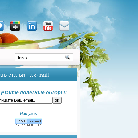
ть статьи на e-mаil
учайте полезные обзоры:
Нас уже: