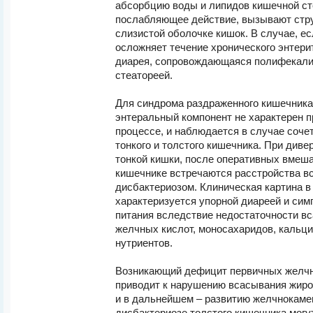
абсорбцию воды и липидов кишечной ст
послабляющее действие, вызывают стр
слизистой оболочке кишок. В случае, е
осложняет течение хронического энтери
диарея, сопровождающаяся полифекалие
стеатореей.
Для синдрома раздраженного кишечника
энтеральный компонент не характерен 
процессе, и наблюдается в случае соче
тонкого и толстого кишечника. При диве
тонкой кишки, после оперативных вмеша
кишечнике встречаются расстройства в
дисбактериозом. Клиническая картина в
характеризуется упорной диареей и си
питания вследствие недостаточности в
желчных кислот, моносахаридов, кальци
нутриентов.
Возникающий дефицит первичных желчн
приводит к нарушению всасывания жир
и в дальнейшем – развитию желчнокаме