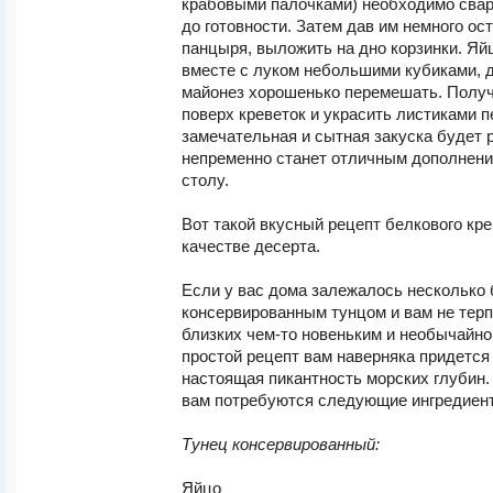
крабовыми палочками) необходимо свар
до готовности. Затем дав им немного ос
панцыря, выложить на дно корзинки. Яйц
вместе с луком небольшими кубиками, д
майонез хорошенько перемешать. Полу
поверх креветок и украсить листиками п
замечательная и сытная закуска будет 
непременно станет отличным дополнени
столу.
Вот такой вкусный рецепт белкового кр
качестве десерта.
Если у вас дома залежалось несколько 
консервированным тунцом и вам не терп
близких чем-то новеньким и необычайно
простой рецепт вам наверняка придется 
настоящая пикантность морских глубин.
вам потребуются следующие ингредиен
Тунец консервированный:
Яйцо